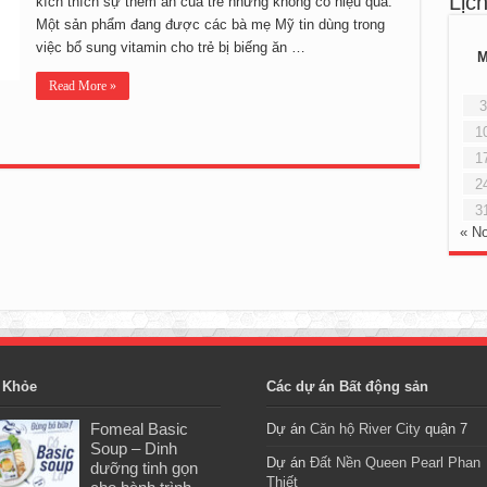
Lịc
kích thích sự thèm ăn của trẻ nhưng không có hiệu quả.
Một sản phẩm đang được các bà mẹ Mỹ tin dùng trong
việc bổ sung vitamin cho trẻ bị biếng ăn …
Read More »
3
1
1
2
3
« N
 Khỏe
Các dự án Bất động sản
Fomeal Basic
Dự án
Căn hộ River City
quận 7
Soup – Dinh
Dự án
Đất Nền Queen Pearl Phan
dưỡng tinh gọn
Thiết