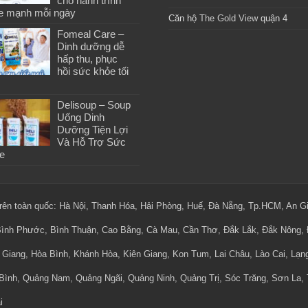
cho hành trình
e mạnh mỗi ngày
Căn hộ
The Gold View
quận 4
Fomeal Care –
Dinh dưỡng dễ
hấp thu, phục
hồi sức khỏe tối
Delisoup – Soup
Uống Dinh
Dưỡng Tiện Lợi
Và Hỗ Trợ Sức
e
 trên toàn quốc: Hà Nội, Thanh Hóa, Hải Phòng, Huế, Đà Nẵng, Tp.HCM, An G
Bình Phước, Bình Thuận, Cao Bằng, Cà Mau, Cần Thơ, Đắk Lắk, Đắk Nông, Đ
Giang, Hòa Bình, Khánh Hòa, Kiên Giang, Kon Tum, Lai Châu, Lào Cai, Lạ
Bình, Quảng Nam, Quảng Ngãi, Quảng Ninh, Quảng Trị, Sóc Trăng, Sơn La, T
i