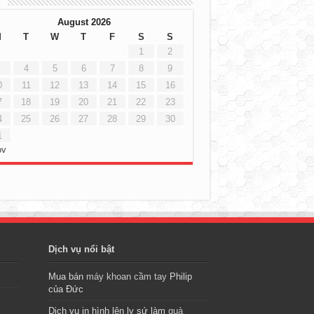
h
August 2026
M
T
W
T
F
S
S
1
2
4
5
6
7
8
9
0
11
12
13
14
15
16
7
18
19
20
21
22
23
4
25
26
27
28
29
30
1
ov
Dịch vụ nổi bật
Mua bán
máy khoan cầm tay
Philip
của Đức
Dịch vụ in hình lên ly sứ làm
quà