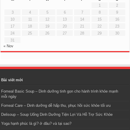
1
2
3
4
5
6
7
8
9
10
11
12
13
14
15
16
17
18
19
20
21
22
23
24
25
26
27
28
29
30
31
« Nov
Bài viết mới
Fomeal Basic Soup – Dinh dưỡng tinh gọn cho hành trình khỏe mạnh
mỗi ngày
Fomeal Care – Dinh dưỡng dễ hấp thu, phục hồi sức khỏe tối ưu
Delisoup – Soup Uống Dinh Dưỡng Tiện Lợi Và Hỗ Trợ Sức Khỏe
Yoga hạnh phúc là gì? ở đâu? và tại sao?