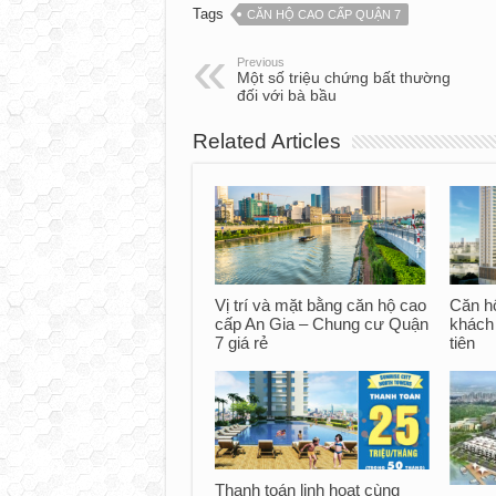
Tags
CĂN HỘ CAO CẤP QUẬN 7
Previous
Một số triệu chứng bất thường
đối với bà bầu
Related Articles
Vị trí và mặt bằng căn hộ cao
Căn hộ
cấp An Gia – Chung cư Quận
khách 
7 giá rẻ
tiên
Thanh toán linh hoạt cùng