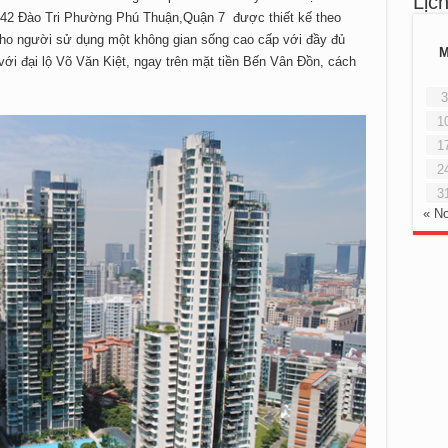
Lịc
 442 Đào Tri Phường Phú Thuận,Quận 7 được thiết kế theo
cho người sử dụng một không gian sống cao cấp với đầy đủ
với đại lộ Võ Văn Kiệt, ngay trên mặt tiền Bến Vân Đồn, cách
3
1
1
2
3
« N