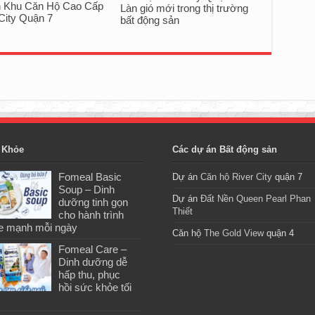
 Khu Căn Hộ Cao Cấp
Làn gió mới trong thị trường
City Quận 7
bất động sản
 Khỏe
Các dự án Bất động sản
Fomeal Basic
Dự án
Căn hộ River City
quận 7
Soup – Dinh
Dự án
Đất Nền Queen Pearl Phan
dưỡng tinh gọn
Thiết
cho hành trình
e mạnh mỗi ngày
Căn hộ
The Gold View
quận 4
Fomeal Care –
Dinh dưỡng dễ
hấp thu, phục
hồi sức khỏe tối