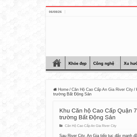
06/08/26
Khỏe đẹp
Công nghệ
Xu hướ
Home
/
Căn Hộ Cao Cấp An Gia River City
/
trường Bất Động Sản
Khu Căn hộ Cao Cấp Quận 7 t
trường Bất Động Sản
Căn Hộ Cao Cấp An Gia River City
Sau River City, An Gia tiếp tục đẩy mạnh đ