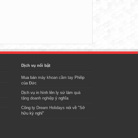
Dịch vụ nổi bật
Mua bán
máy khoan cầm tay
Philip
của Đức
Dịch vụ in hình lên ly sứ làm
quà
tặng doanh nghiệp
ý nghĩa
Công ty
Dream Holidays
nói về "Sở
hữu kỳ nghỉ"