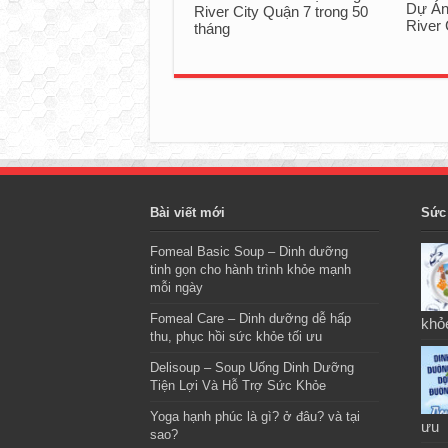
Dự Án
River City Quận 7 trong 50
River 
tháng
Bài viết mới
Sức
Fomeal Basic Soup – Dinh dưỡng
tinh gọn cho hành trình khỏe mạnh
mỗi ngày
Fomeal Care – Dinh dưỡng dễ hấp
khỏ
thu, phục hồi sức khỏe tối ưu
Delisoup – Soup Uống Dinh Dưỡng
Tiện Lợi Và Hỗ Trợ Sức Khỏe
Yoga hạnh phúc là gì? ở đâu? và tại
ưu
sao?