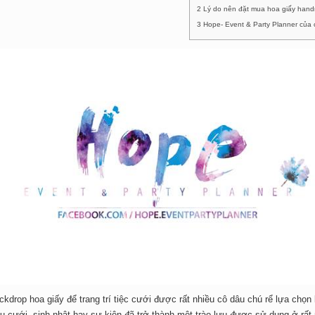
2 Lý do nên đặt mua hoa giấy hand
3 Hope- Event & Party Planner của 
op hoa giấy để trang trí tiệc cưới được rất nhiều cô dâu chú rể lựa chọn b
u cưới, sinh nhật hay sự kiện đã trở thành một trào lưu được sử dụng ở rất