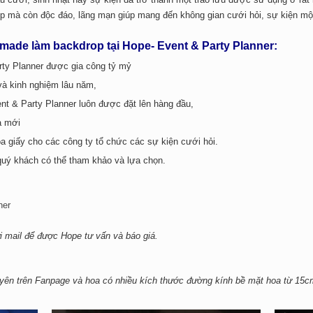
 mà còn độc đáo, lãng mạn giúp mang đến không gian cưới hỏi, sự kiện một 
made làm backdrop tại Hope- Event & Party Planner:
rty Planner được gia công tỷ mỷ
và kinh nghiệm lâu năm,
nt & Party Planner luôn được đặt lên hàng đầu,
a mới
a giấy cho các công ty tổ chức các sự kiện cưới hỏi.
quý khách có thể tham khảo và lựa chọn.
er
ửi mail để được Hope tư vấn và báo giá.
ên trên Fanpage và hoa có nhiều kích thước đường kính bề mặt hoa từ 15