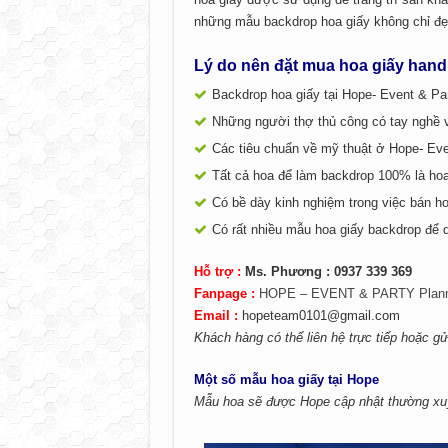
những mẫu backdrop hoa giấy không chỉ đẹp
Lý do nên đặt mua hoa giấy hand
Backdrop hoa giấy tại Hope- Event & Pa
Những người thợ thủ công có tay nghề 
Các tiêu chuẩn về mỹ thuật ở Hope- Eve
Tất cả hoa để làm backdrop 100% là ho
Có bề dày kinh nghiệm trong việc bán ho
Có rất nhiều mẫu hoa giấy backdrop để 
Hỗ trợ :
Ms. Phương : 0937 339 369
Fanpage :
HOPE – EVENT & PARTY Plann
Email :
hopeteam0101@gmail.com
Khách hàng có thể liên hệ trực tiếp hoặc g
Một số mẫu hoa giấy tại Hope
Mẫu hoa sẽ được Hope cập nhật thường xuy