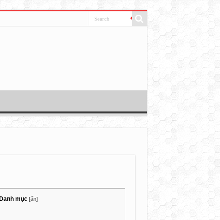
Danh mục
[
ẩn
]