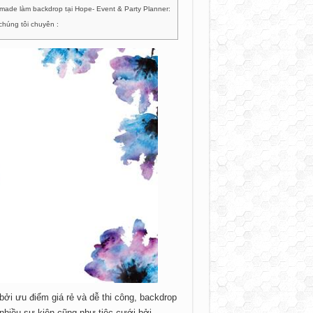
made làm backdrop tại Hope- Event & Party Planner:
chúng tôi chuyên :
ởi ưu điểm giá rẻ và dễ thi công, backdrop
 nhiều sự kiện cũng như tiệc cưới bởi