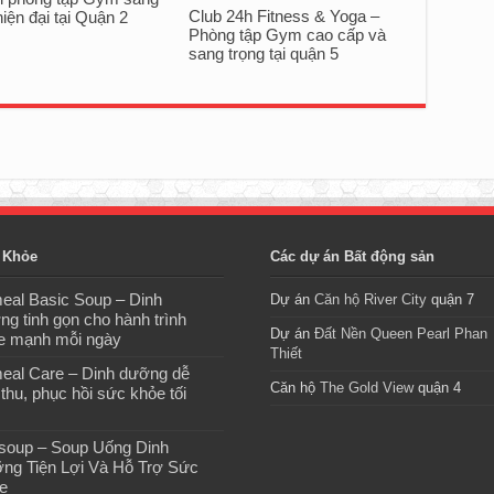
Club 24h Fitness & Yoga –
hiện đại tại Quận 2
Phòng tập Gym cao cấp và
sang trọng tại quận 5
 Khỏe
Các dự án Bất động sản
eal Basic Soup – Dinh
Dự án
Căn hộ River City
quận 7
ng tinh gọn cho hành trình
Dự án
Đất Nền Queen Pearl Phan
e mạnh mỗi ngày
Thiết
eal Care – Dinh dưỡng dễ
Căn hộ
The Gold View
quận 4
thu, phục hồi sức khỏe tối
isoup – Soup Uống Dinh
ng Tiện Lợi Và Hỗ Trợ Sức
e