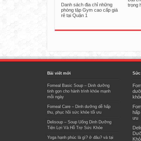
Danh sách địa chỉ những
trọng 
phòng tập Gym cao cấp giá
rẻ tại Quận 1
Bài viết mới
Sức
Fom
Fomeal Basic Soup – Dinh dưỡng
dưỡ
tinh gọn cho hành trình khỏe mạnh
khỏ
mỗi ngày
Fom
Fomeal Care – Dinh dưỡng dễ hấp
hấp 
thu, phục hồi sức khỏe tối ưu
ưu
Delisoup – Soup Uống Dinh Dưỡng
Del
Tiện Lợi Và Hỗ Trợ Sức Khỏe
Dưỡ
Yoga hạnh phúc là gì? ở đâu? và tại
Khỏ