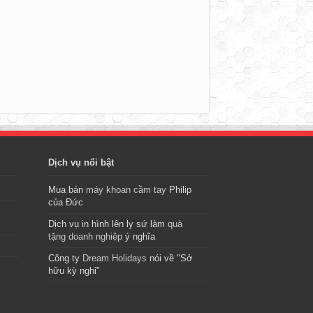
Dịch vụ nổi bật
Mua bán
máy khoan cầm tay
Philip
của Đức
Dịch vụ in hình lên ly sứ làm
quà
tặng doanh nghiệp
ý nghĩa
Công ty
Dream Holidays
nói về "Sở
hữu kỳ nghỉ"