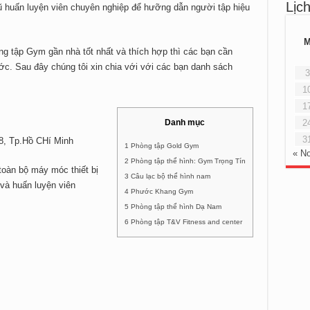
Lịc
ngũ huấn luyện viên chuyên nghiệp để hưỡng dẫn người tập hiệu
 tập Gym gần nhà tốt nhất và thích hợp thì các bạn cần
ớc. Sau đây chúng tôi xin chia với với các bạn danh sách
3
1
1
Danh mục
2
3
8, Tp.Hồ CHí Minh
1 Phòng tập Gold Gym
« N
2 Phòng tập thể hình: Gym Trọng Tín
toàn bộ máy móc thiết bị
3 Câu lạc bộ thể hình nam
và huấn luyện viên
4 Phước Khang Gym
5 Phòng tập thể hình Dạ Nam
6 Phòng tập T&V Fitness and center