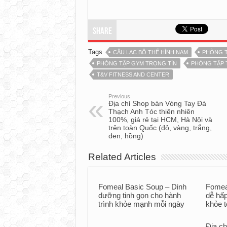
Share
Tags
CÂU LẠC BỘ THỂ HÌNH NAM
PHÒNG 
PHÒNG TẬP GYM TRỌNG TÍN
PHÒNG TẬP 
T&V FITNESS AND CENTER
Previous
Địa chỉ Shop bán Vòng Tay Đá
Thạch Anh Tóc thiên nhiên
100%, giá rẻ tại HCM, Hà Nội và
trên toàn Quốc (đỏ, vàng, trắng,
đen, hồng)
Related Articles
Fomeal Basic Soup – Dinh
Fomea
dưỡng tinh gọn cho hành
dễ hấp
trình khỏe mạnh mỗi ngày
khỏe t
Địa c