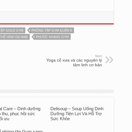
TẬP GOLD GYM
PHÒNG TẬP GYM QUẬN 8
THỂ HÌNH DẠ NAM
PHƯỚC KHANG GYM
Next
Yoga cổ xưa và các nguyên lý
tâm linh cơ bản
l Care – Dinh dưỡng
Delisoup – Soup Uống Dinh
 thu, phục hồi sức
Dưỡng Tiện Lợi Và Hỗ Trợ
ối ưu
Sức Khỏe
hỉ phòng tập Gym sang