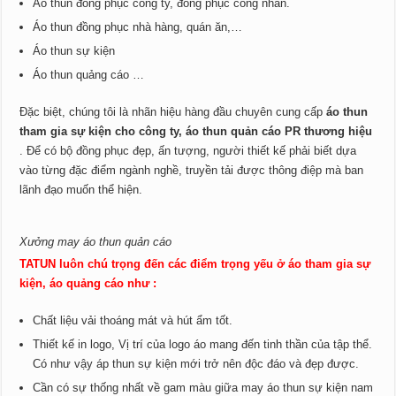
Áo thun đồng phục công ty, đồng phục công nhân.
Áo thun đồng phục nhà hàng, quán ăn,…
Áo thun sự kiện
Áo thun quảng cáo …
Đặc biệt, chúng tôi là nhãn hiệu hàng đầu chuyên cung cấp
áo thun
tham gia sự kiện cho công ty, áo thun quản cáo PR thương hiệu
.
Để có bộ đồng phục đẹp, ấn tượng, người thiết kế phải biết dựa
vào từng đặc điểm ngành nghề, truyền tải được thông điệp mà ban
lãnh đạo muốn thể hiện.
Xưởng may áo thun quản cáo
TATUN luôn chú trọng đến các điểm trọng yếu ở áo tham gia sự
kiện, áo quảng cáo như :
Chất liệu vải thoáng mát và hút ẩm tốt.
Thiết kế in logo, Vị trí của logo áo mang đến tinh thần của tập thể.
Có như vậy áp thun sự kiện mới trở nên độc đáo và đẹp được.
Cần có sự thống nhất về gam màu giữa may áo thun sự kiện nam