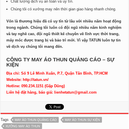
Chất lượng dịch vụ an toàn và uy tín.
Chúng tôi có xưởng may nên thời gian giao hàng nhanh chóng.
Vốn là thương hiệu đã có uy tín từ lâu với nhiều năm hoạt động
trong ngành. Chúng tôi luôn có đội ngũ nhiều năm kinh nghiệm
và tay nghề cao, đội ngũ thiết kế chuyên về lĩnh vực thời trang,
máy móc được trang bị và bảo trì mới. Vì vậy TATUN luôn tự tin
về dịch vụ chúng tôi mang đến.
CÔNG TY MAY ÁO THUN QUẢNG CÁO – SỰ
KIỆN
Địa chỉ: Số 9 Lê Minh Xuân, P.7, Quận Tân Bình, TP.HCM
Website: http://tatun.vn/
Hotline: 090.234.1151 (Gặp Dũng)
Liên hệ đặt hàng, báo giá:
lienhetatun@gmail.com
Tags
MAY ÁO THUN QUẢNG CÁO
MAY ÁO THUN SỰ KIỆN
XƯỞNG MAY ÁO THUN