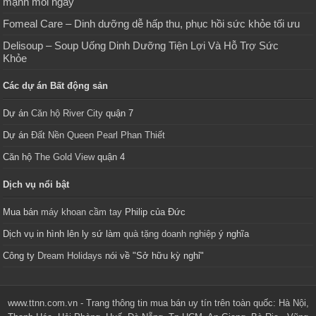
mạnh mỗi ngày
Fomeal Care – Dinh dưỡng dễ hấp thu, phục hồi sức khỏe tối ưu
Delisoup – Soup Uống Dinh Dưỡng Tiện Lợi Và Hỗ Trợ Sức
Khỏe
Các dự án Bất động sản
Dự án
Căn hộ River City
quận 7
Dự án
Đất Nền Queen Pearl Phan Thiết
Căn hộ
The Gold View
quận 4
Dịch vụ nổi bật
Mua bán
máy khoan cầm tay
Philip của Đức
Dịch vụ in hình lên ly sứ làm
quà tặng doanh nghiệp
ý nghĩa
Công ty
Dream Holidays
nói về "Sở hữu kỳ nghỉ"
www.ttnn.com.vn - Trang thông tin mua bán uy tín trên toàn quốc: Hà Nội,