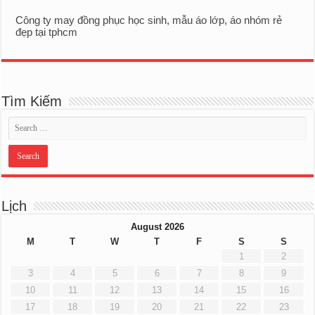
Công ty may đồng phục học sinh, mẫu áo lớp, áo nhóm rẻ
đẹp tại tphcm
Tìm Kiếm
Lịch
August 2026
M
T
W
T
F
S
S
1
2
3
4
5
6
7
8
9
10
11
12
13
14
15
16
17
18
19
20
21
22
23